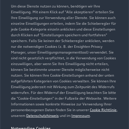
06422 92850
Um diese Dienste nutzen zu können, benötigen wir Ihre
Einwilligung. Mit einem Klick auf "Alle akzeptieren" erteilen Sie
Ihre Einwilligung zur Verwendung aller Dienste. Sie können auch
verkauf@autohaus-schwalm.de
einzelne Einwilligungen erteilen, indem Sie die Schieberegler für
jede Cookie-Kategorie einzeln anklicken und diese Einstellungen
Kontaktdaten herunterladen
durch Klicken auf "Einstellungen speichern und fortfahren"
speichern. Falls Sie keinen der Schieberegler anklicken, werden
nur die notwendigen Cookies (z. B. der Ensighten Privacy
Manager, unser Einwilligungsmanagementtool) verwendet. Sie
sind nicht gesetzlich verpflichtet, in die Verwendung von Cookies
Öffnungszeiten
einzuwilligen, aber wenn Sie Ihre Einwilligung nicht erteilen,
können Sie bestimmte unserer Dienste möglicherweise nicht
nutzen. Sie können Ihre Cookie-Einstellungen anhand der unten
aufgeführten Kategorien von Cookies verwalten. Sie können Ihre
Verkauf
Einwilligung jederzeit mit Wirkung zum Zeitpunkt des Widerrufs
Geschlossen
,
öffnet am
Montag 09:00
widerrufen. Für den Widerruf der Einwilligung beachten Sie bitte
die "Cookie-Einstellungen" in der Fußzeile der Webseite. Weitere
Informationen sowie konkrete Hinweise zur Verwendung Ihrer
Service
personenbezogenen Daten finden Sie in unserer
Cookie Richtlinie
,
Geschlossen
,
öffnet am
Montag 07:15
unserem
Datenschutzhinweis
und im
Impressum
.
Notwendige Cookies