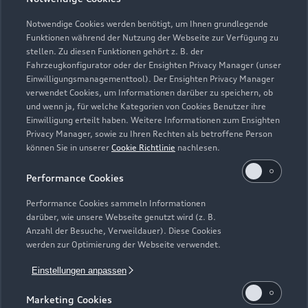
Teile- & Zubehörverkauf
Geschlossen
,
öffnet am
Montag 07:45
Notwendige Cookies werden benötigt, um Ihnen grundlegende
Funktionen während der Nutzung der Webseite zur Verfügung zu
stellen. Zu diesen Funktionen gehört z. B. der
Fahrzeugkonfigurator oder der Ensighten Privacy Manager (unser
Einwilligungsmanagementtool). Der Ensighten Privacy Manager
Zurück nach oben
verwendet Cookies, um Informationen darüber zu speichern, ob
und wenn ja, für welche Kategorien von Cookies Benutzer ihre
Einwilligung erteilt haben. Weitere Informationen zum Ensighten
Modelle
Privacy Manager, sowie zu Ihren Rechten als betroffene Person
können Sie in unserer
Cookie Richtlinie
nachlesen.
Kaufen & leasen
Alle Modelle
Performance Cookies
Modelle vergleichen
Service & Zubehör
Performance Cookies sammeln Informationen
Neuwagensuche
darüber, wie unsere Webseite genutzt wird (z. B.
Elektromodelle
Anzahl der Besuche, Verweildauer). Diese Cookies
Gebrauchtwagensuche
Support
werden zur Optimierung der Webseite verwendet.
Saisonale Angebote
Plug-in-Hybride
Gebrauchtwagen
Einstellungen anpassen
Audi Services
Über Audi
Kundenservice
Finanzierung
Marketing Cookies
Garantie