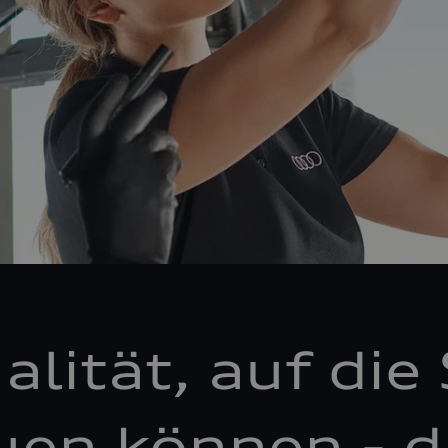
alität, auf die 
uen können - d