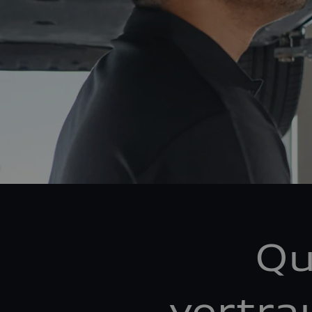
Qu
vertra